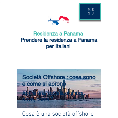
.
ME
NU
Residenza a Panama
Prendere la residenza a Panama
per Italiani
Società Offshore : cosa sono
e come si aprono
Aprire una società offshore,
dove, come ?
Cosa è una società offshore