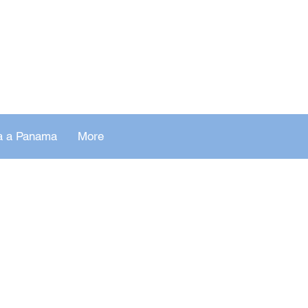
za a Panama
More