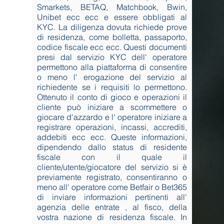
Smarkets, BETAQ, Matchbook, Bwin,
Unibet ecc ecc e essere obbligati al
KYC. La diligenza dovuta richiede prove
di residenza, come bolletta, passaporto,
codice fiscale ecc ecc. Questi documenti
presi dal servizio KYC dell' operatore
permettono alla piattaforma di consentire
o meno l' erogazione del servizio al
richiedente se i requisiti lo permettono.
Ottenuto il conto di gioco e operazioni il
cliente può iniziare a scommettere o
giocare d'azzardo e l' operatore iniziare a
registrare operazioni, incassi, accrediti,
addebiti ecc ecc. Queste informazioni,
dipendendo dallo status di residente
fiscale con il quale il
cliente/utente/giocatore del servizio si è
previamente registrato, consentiranno o
meno all' operatore come Betfair o Bet365
di inviare informazioni pertinenti all'
agenzia delle entrate , al fisco, della
vostra nazione di residenza fiscale. In