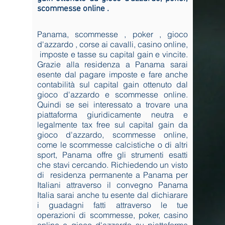
scommesse online .
Panama, scommesse , poker , gioco
d'azzardo , corse ai cavalli, casino online,
imposte e tasse su capital gain e vincite.
Grazie alla residenza a Panama sarai
esente dal pagare imposte e fare anche
contabilità sul capital gain ottenuto dal
gioco d'azzardo e scommesse online.
Quindi se sei interessato a trovare una
piattaforma giuridicamente neutra e
legalmente tax free sul capital gain da
gioco d'azzardo, scommesse online,
come le scommesse calcistiche o di altri
sport, Panama offre gli strumenti esatti
che stavi cercando. Richiedendo un visto
di residenza permanente a Panama per
Italiani attraverso il convegno Panama
Italia sarai anche tu esente dal dichiarare
i guadagni fatti attraverso le tue
operazioni di scommesse, poker, casino