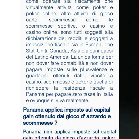
come operare sia fisicamente che
virtualmente attività come poker e
poker online, altre attività di gioco
carte, scommesse come le
scommesse sportive, o casino e
casino online, sono tutti soggetti alla
dichiarazione dei redditi e soggetti a
imposizione fiscale sia in Europa, che
Stati Uniti, Canada, Asia e alcuni paesi
del Latino America. La unica forma per
non dover fare contabilità e non dover
pagare imposte sulle plusvalenze e
guadagni ottenuti dalle vincite a
casino, scommesse e poker è quella di
richiedere la residenza fiscale a
Panama per pagare zero tasse in italia
e ovunque si viva realmente.
Panama applica imposte sul capital
gain ottenuto dal gioco d' azzardo e
scommesse ?
Panama non applica imposte sul capital
gain ottenuto da gioco d'azzardo, poker,