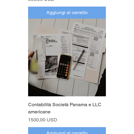
Aggiungi al carrello
Contabilità Società Panama e LLC
americane
Prezzo
1500,00 USD
Aggiungi al carrello