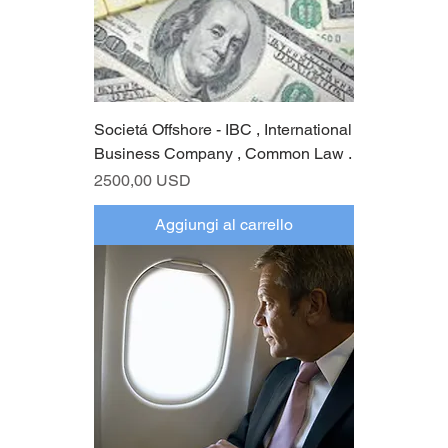
Societá Offshore - IBC , International
Business Company , Common Law .
Prezzo
2500,00 USD
Aggiungi al carrello