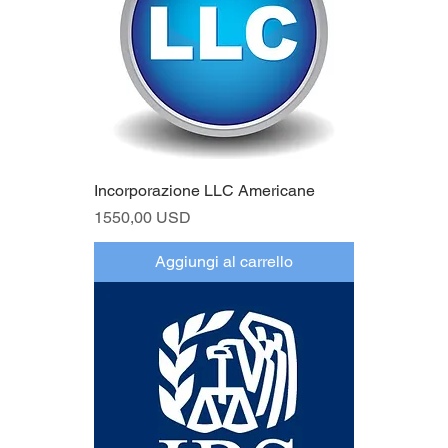
Incorporazione LLC Americane
Prezzo
1550,00 USD
Aggiungi al carrello