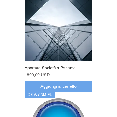
Apertura Società a Panama
Prezzo
1800,00 USD
Aggiungi al carrello
DE-WY-NM-FL