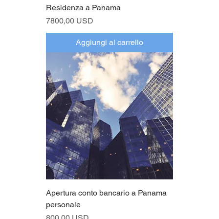
Residenza a Panama
Prezzo
7800,00 USD
Aggiungi al carrello
Apertura conto bancario a Panama
personale
Prezzo
800,00 USD