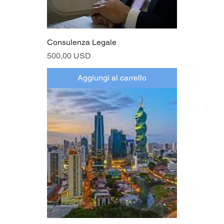
Consulenza Legale
Prezzo
500,00 USD
Aggiungi al carrello